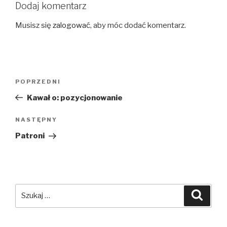
Dodaj komentarz
Musisz się
zalogować
, aby móc dodać komentarz.
Nawigacja
POPRZEDNI
Poprzedni
wpisu
wpis
Kawał o: pozycjonowanie
NASTĘPNY
Następny
wpis
Patroni
Szukaj:
Szuka